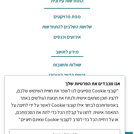
התחדשות עירונית
מפת פרויקטים
שלושת השלבים להתחדשות
אירועים וכנסים
מידע לתושב
שאלות ותשובות
זכויות הדיור הציבורי
אנו מכבדים את הפרטיות שלך
זכויות אזרחים וותיקים
"קובצי Cookie מסייעים לנו לשפר את חוויית השימוש שלכם,
מילון מונחים
להציג תוכן מותאם אישית ולנתח את תנועת הגולשים באתר.
באפשרותכם לבחור אילו קובצי Cookie לאשר על ידי לחיצה על
כלים לתושב
התאמה אישית. לחצו על קבלת הכל כדי לתת את הסכמתכם,
או על דחיית הכל כדי לסרב לקובצי Cookie שאינם חיוניים."
טפסים והורדות
קישורים שימושיים